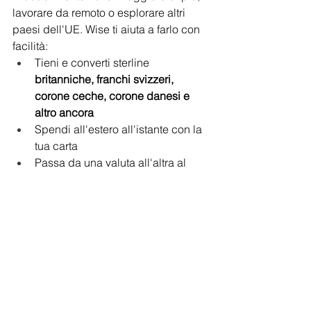
lavorare da remoto o esplorare altri 
paesi dell'UE. Wise ti aiuta a farlo con 
facilità:
Tieni e converti sterline 
britanniche, franchi svizzeri, 
corone ceche, corone danesi e 
altro ancora
Spendi all'estero all'istante con la 
tua carta
Passa da una valuta all'altra al 
volo, direttamente dall'app
Ricevi pagamenti in locale nel 
Regno Unito, negli Stati Uniti, 
nell'UE, in Australia e altrove
Tutto da un unico conto. Nessuna 
banca locale necessaria. 
Nessuna commissione extra.