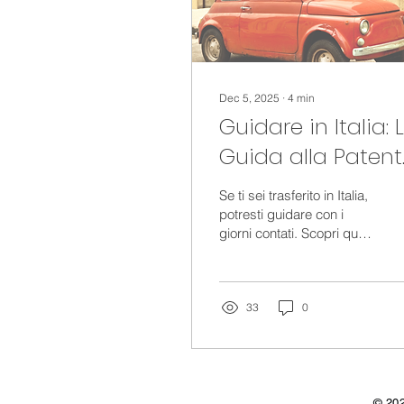
Dec 5, 2025
∙
4
min
Guidare in Italia: 
Guida alla Patent
B per chi Parla
Se ti sei trasferito in Italia,
Inglese
potresti guidare con i
giorni contati. Scopri quali
patenti straniere possono
essere convertite, le
sanzioni per chi guida
illegalmente e come il
33
0
nostro nuovo programma
aiuta chi parla inglese a
superare l'ostico esame
di teoria per la Patente B.
© 2025