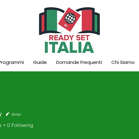
Programmi
Guide
Domande Frequenti
Chi Siamo
y
Writer
s
0
Following